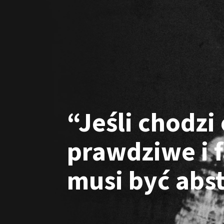
“Jeśli chodzi
prawdziwe i f
musi być abs