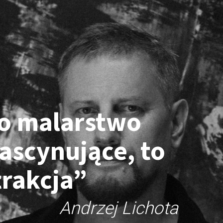
 o malarstwo
ascynujące, to
trakcja”
Andrzej Lichota