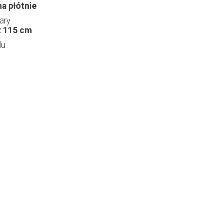
na płótnie
ry:
x 115 cm
lu: