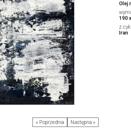
Olej 
wymia
190 
z cyk
Iran
« Poprzednia
Następna »