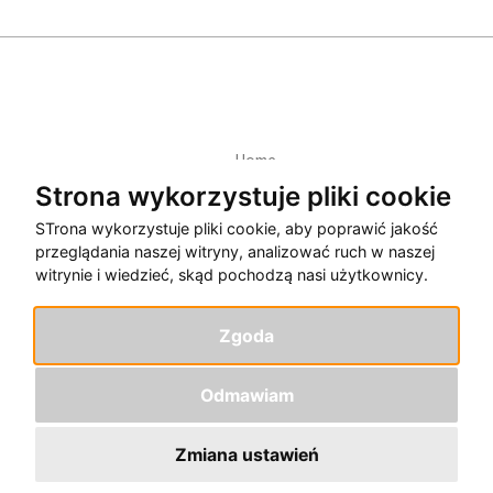
Home
Polityka Prywatności
Strona wykorzystuje pliki cookie
kontakt
STrona wykorzystuje pliki cookie, aby poprawić jakość
przeglądania naszej witryny, analizować ruch w naszej
witrynie i wiedzieć, skąd pochodzą nasi użytkownicy.
Zgoda
Odmawiam
2026 Andrzej Lichota. Wszelkie prawa zastrzeżone
Zmiana ustawień