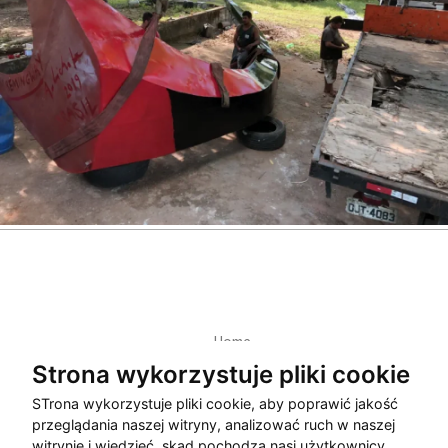
Home
Polityka Prywatności
Strona wykorzystuje pliki cookie
kontakt
STrona wykorzystuje pliki cookie, aby poprawić jakość
przeglądania naszej witryny, analizować ruch w naszej
witrynie i wiedzieć, skąd pochodzą nasi użytkownicy.