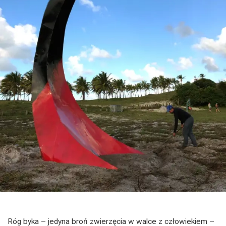
Róg byka – jedyna broń zwierzęcia w walce z człowiekiem –